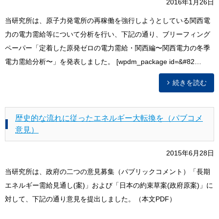
2016年1月26日
当研究所は、原子力発電所の再稼働を強行しようとしている関西電
力の電力需給等について分析を行い、下記の通り、ブリーフィング
ペーパー「定着した原発ゼロの電力需給・関西編〜関西電力の冬季
電力需給分析〜」を発表しました。 [wpdm_package id=&#82…
続きを読む
歴史的な流れに従ったエネルギー大転換を（パブコメ
意見）
2015年6月28日
当研究所は、政府の二つの意見募集（パブリックコメント）「長期
エネルギー需給見通し(案)」および「日本の約束草案(政府原案)」に
対して、下記の通り意見を提出しました。（本文PDF）