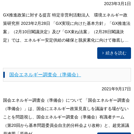
2023年3月1日
GX推進政策に対する提言 特定非営利活動法人 環境エネルギー政
策研究所 2023年2月28日 「GX実現に向けた基本方針」「GX推進法
案」（2月10日閣議決定）及び「GX束ね法案」（2月28日閣議決
定）では、エネルギー安定供給の確保と脱炭素化に向けて徹底し…
続きを読む
国会エネルギー調査会（準備会）
2021年9月17日
国会エネルギー調査会（準備会）について 「国会エネルギー調査会
（準備会）」は、国会にエネルギー政策見直しを議論する場がない
ことを問題視し、国会エネルギー調査会（準備会）有識者チーム
（第20回から基本問題委員会自主的分科会より改称）と、超党派議
員連盟「原発ゼ…