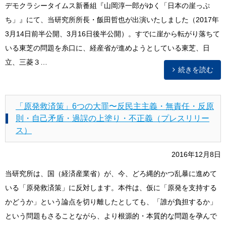
デモクラシータイムス新番組『山岡淳一郎がゆく「日本の崖っぷ
ち」』にて、当研究所所長・飯田哲也が出演いたしました（2017年
3月14日前半公開、3月16日後半公開）。すでに崖から転がり落ちて
いる東芝の問題を糸口に、経産省が進めようとしている東芝、日
立、三菱３…
続きを読む
「原発救済策」6つの大罪〜反民主主義・無責任・反原
則・自己矛盾・過誤の上塗り・不正義（プレスリリー
ス）
2016年12月8日
当研究所は、国（経済産業省）が、今、どろ縄的かつ乱暴に進めて
いる「原発救済策」に反対します。本件は、仮に「原発を支持する
かどうか」という論点を切り離したとしても、「誰が負担するか」
という問題もさることながら、より根源的・本質的な問題を孕んで