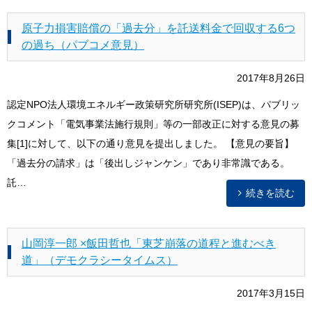
原子力損害賠償の「過去分」を託送料金で回収する6つ
の過ち（パブコメ意見）
2017年8月26日
認定NPO法人環境エネルギー政策研究所研究所(ISEP)は、パブリッ
クコメント「電気事業法施行規則」等の一部改正に対する意見の募
集[1]に対して、以下の通り意見を提出しました。 【意見の要旨】
「過去分の請求」は「後出しジャンケン」であり非常識である。
託…
続きを読む
山岡淳一郎 ×飯田哲也「東芝崩落の道程と進むべき
道」（デモクラシータイムス）
2017年3月15日