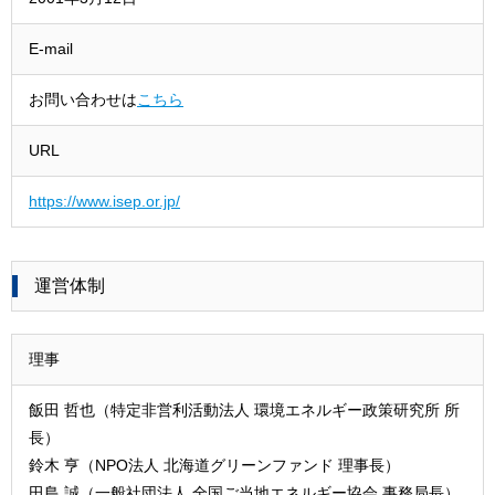
E-mail
お問い合わせは
こちら
URL
https://www.isep.or.jp/
運営体制
理事
飯田 哲也（特定非営利活動法人 環境エネルギー政策研究所 所
長）
鈴木 亨（NPO法人 北海道グリーンファンド 理事長）
田島 誠（一般社団法人 全国ご当地エネルギー協会 事務局長）