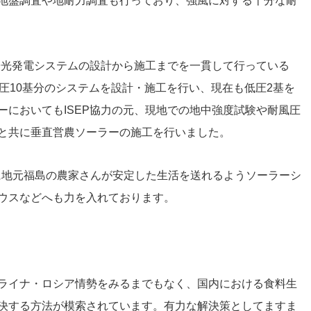
地盤調査や地耐力調査も行っており、強風に対する十分な耐
陽光発電システムの設計から施工までを一貫して行っている
圧10基分のシステムを設計・施工を行い、現在も低圧2基を
ーにおいてもISEP協力の元、現地での地中強度試験や耐風圧
㈱と共に垂直営農ソーラーの施工を行いました。
けに地元福島の農家さんが安定した生活を送れるようソーラーシ
ウスなどへも力を入れております。
ライナ・ロシア情勢をみるまでもなく、国内における食料生
決する方法が模索されています。有力な解決策としてますま