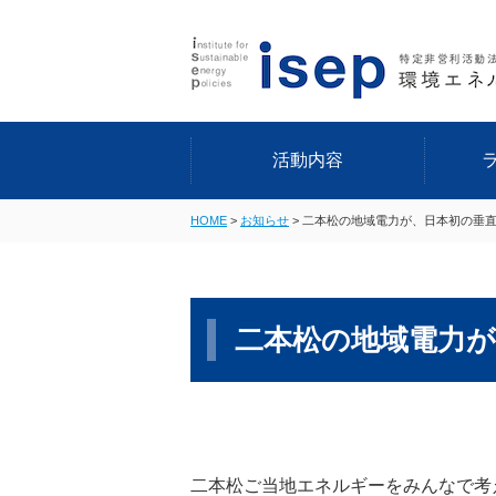
活動内容
HOME
>
お知らせ
>
二本松の地域電力が、日本初の垂
二本松の地域電力
二本松ご当地エネルギーをみんなで考