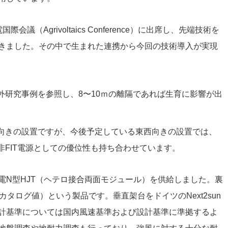
会議（Agrivoltaics Conference）に出席し、先端技術を
きました。その中で生まれた連携から今回の技術導入が実現
外研究事例を参照し、8〜10ｍの離隔であれば生育に影響が出
向きの設置ですが、今後予定している東西向きの設置では、
非FIT電源としての優位性も持ち合わせています。
電N型HJT（ヘテロ接合両面モジュール）を供給しました。裏
カタログ値）という製品です。垂直架台をドイツのNext2sun
計基準については国内風速基準および設計基準に準拠するよ