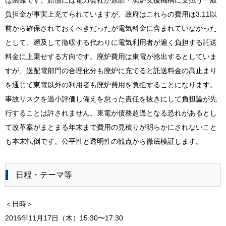
は困難です。賠償には電力会社が原賠・廃炉支援機構に支払う一般
負担金が事実上充てられていますが、政府はこれらの費用は3.11以
前から確保されておくべきだったが電気料金に含まれていなかった
として、遡及して徴収する代わりに電気利用者が遍く負担する託送
料金に上乗せする方向です。廃炉費用は東電が捻出するとしていま
すが、送配電部門の合理化分も廃炉に充てると託送料金の高止まり
を通じて東電以外の利用者も廃炉費用を負担することになります。
事故リスクを過小評価し備えを怠った責任を抜きにして負担論が先
行することは許されません。東電が債務超過となる恐れがあるとし
て改革案がまとまる年末まで費用の見積りが明らかにされないこと
も本末転倒です。公平性と透明性の観点から徹底検証します。
日程・テーマ等
＜日時＞
2016年11月17日（木）15:30〜17:30