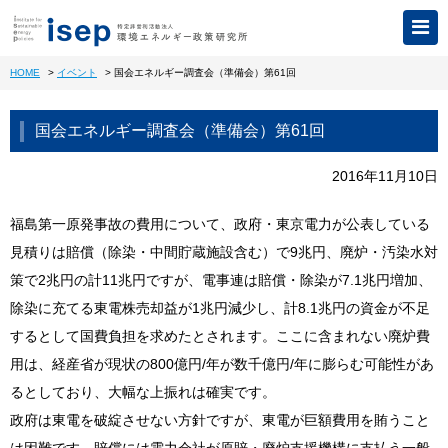
HOME
>
イベント
>
国会エネルギー調査会（準備会）第61回
国会エネルギー調査会（準備会）第61回
2016年11月10日
福島第一原発事故の費用について、政府・東京電力が公表している
見積りは賠償（除染・中間貯蔵施設含む）で9兆円、廃炉・汚染水対
策で2兆円の計11兆円ですが、電事連は賠償・除染が7.1兆円増加、
除染に充てる東電株売却益が1兆円減少し、計8.1兆円の資金が不足
するとして国費負担を求めたとされます。ここに含まれない廃炉費
用は、経産省が現状の800億円/年が数千億円/年に膨らむ可能性があ
るとしており、大幅な上振れは確実です。
政府は東電を破綻させない方針ですが、東電が巨額費用を賄うこと