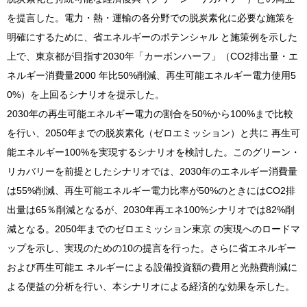
を提言した。電力・熱・運輸の各分野での脱炭素化に必要な施策を
明確にするために、省エネルギーのポテンシャル と施策例を示した
上で、東京都が目指す2030年「カーボンハーフ」（CO2排出量・エ
ネルギー消費量2000 年比50%削減、再生可能エネルギー電力使用5
0%）を上回るシナリオを提示した。
2030年の再生可能エネルギー電力の割合を50%から100%まで比較
を行い、2050年までの脱炭素化（ゼロエミッション）と共に 再生可
能エネルギー100%を実現するシナリオを検討した。このグリーン・
リカバリーを前提としたシナリオでは、2030年のエネルギー消費量
は55%削減、再生可能エネルギー電力比率が50%のときにはCO2排
出量は65％削減となるが、2030年再エネ100%シナリオでは82%削
減となる。2050年までのゼロエミッション東京 の実現へのロードマ
ップを示し、実現のための10の提言を行った。さらに省エネルギー
および再生可能エ ネルギーによる設備投資額の費用と光熱費削減に
よる便益の分析を行い、本シナリオによる経済的な効果を示した。